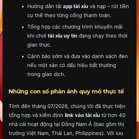
Hướng dẫn tải
app tài xỉu
và nạp – rút tiền
cụ thể theo từng cổng thanh toán.
Tổng hợp các chương trình khuyến mãi
khi chơi
tài xỉu uy tín
đang chạy theo thời
gian thực.
Cảnh báo sớm và đưa vào danh sách đen
nếu một sàn có dấu hiệu bất thường
trong giao dịch.
Những con số phản ánh quy mô thực tế
Tính đến tháng 07/2026, chúng tôi đã thực hiện
tổng hợp và kiểm định
link vào tài xỉu
từ hơn 40
nhà cái hoạt động tại Đông Nam Á (bao gồm thị
trường Việt Nam, Thái Lan, Philippines). Với lưu