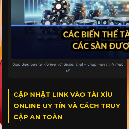
Giao diện bàn tài xỉu live với dealer thật – chụp màn hình thực
tế
CẬP NHẬT LINK VÀO TÀI XỈU
ONLINE UY TÍN VÀ CÁCH TRUY
CẬP AN TOÀN