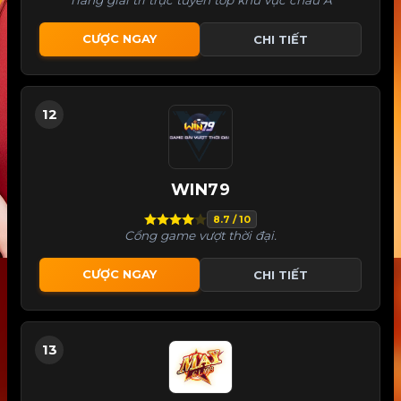
Trang giải trí trực tuyến top khu vực châu Á
CƯỢC NGAY
CHI TIẾT
12
WIN79
8.7 / 10
Cổng game vượt thời đại.
CƯỢC NGAY
CHI TIẾT
13