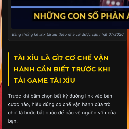
Bảng thống kê link tài xỉu theo nhà cái được cập nhật 07/2026
TÀI XỈU LÀ GÌ? CƠ CHẾ VẬN
HÀNH CẦN BIẾT TRƯỚC KHI
TẢI GAME TÀI XỈU
Trước khi bấm chọn bất kỳ đường link vào bàn
cược nào, hiểu đúng cơ chế vận hành của trò
chơi là bước bắt buộc để bảo vệ nguồn vốn của
bạn.