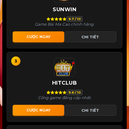
SUNWIN
9.7 / 10
Game Bài Ma Cao chính hãng.
CƯỢC NGAY
CHI TIẾT
3
HITCLUB
9.6 / 10
Cổng game đẳng cấp nhất.
CƯỢC NGAY
CHI TIẾT