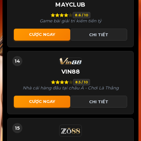
MAYCLUB
8.6 / 10
Game bài giải trí kiếm tiền tỷ
CƯỢC NGAY
CHI TIẾT
14
VIN88
8.5 / 10
Nhà cái hàng đầu tại châu Á - Chơi Là Thắng
CƯỢC NGAY
CHI TIẾT
15