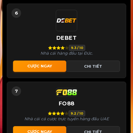
6
DEBET
9.3 / 10
Nhà cái hàng đầu tại Đức.
CƯỢC NGAY
CHI TIẾT
7
FO88
9.2 / 10
Nhà cái cá cược trực tuyến hàng đầu UAE
CƯỢC NGAY
CHI TIẾT