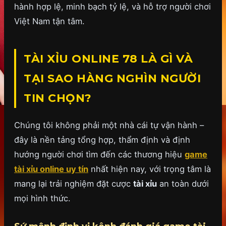
hành hợp lệ, minh bạch tỷ lệ, và hỗ trợ người chơi
Việt Nam tận tâm.
TÀI XỈU ONLINE 78 LÀ GÌ VÀ
TẠI SAO HÀNG NGHÌN NGƯỜI
TIN CHỌN?
Chúng tôi không phải một nhà cái tự vận hành –
đây là nền tảng tổng hợp, thẩm định và định
hướng người chơi tìm đến các thương hiệu
game
tài xỉu online uy tín
nhất hiện nay, với trọng tâm là
mang lại trải nghiệm đặt cược
tài xỉu
an toàn dưới
mọi hình thức.