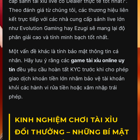
cấp sảnh tài xỉu live có Dealer thực tế tốt nhất?”.
Theo đánh giá từ chúng tôi, các thương hiệu liên
kết trực tiếp với các nhà cung cấp sảnh live lớn
như Evolution Gaming hay Ezugi sẽ mang lại độ
phân giải cao và tính minh bạch tốt nhất.
Một vấn đề khác là tính bảo mật thông tin cá
nhân. Hãy lưu ý rằng các
game tài xỉu online uy
tín
đều yêu cầu hoàn tất KYC trước khi cho phép
giao dịch khoản tiền lớn nhằm bảo vệ tài khoản
khỏi các hành vi rửa tiền hoặc xâm nhập trái
phép.
KINH NGHIỆM CHƠI TÀI XỈU
ĐỔI THƯỞNG – NHỮNG BÍ MẬT