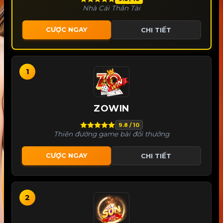
Nhà Cái Thần Tài
CƯỢC NGAY
CHI TIẾT
1
ZOWIN
9.8 / 10
Thiên đường game bài đổi thưởng
CƯỢC NGAY
CHI TIẾT
2