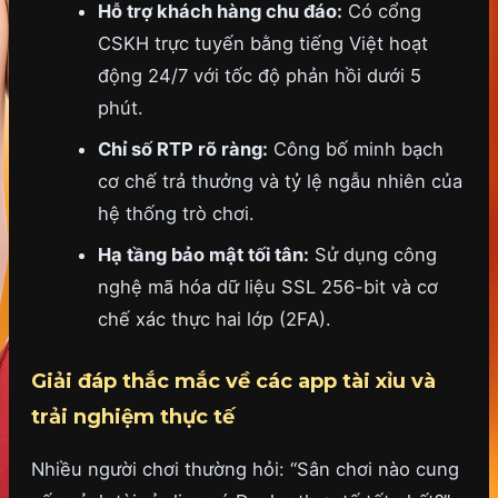
Hỗ trợ khách hàng chu đáo:
Có cổng
CSKH trực tuyến bằng tiếng Việt hoạt
động 24/7 với tốc độ phản hồi dưới 5
phút.
Chỉ số RTP rõ ràng:
Công bố minh bạch
cơ chế trả thưởng và tỷ lệ ngẫu nhiên của
hệ thống trò chơi.
Hạ tầng bảo mật tối tân:
Sử dụng công
nghệ mã hóa dữ liệu SSL 256-bit và cơ
chế xác thực hai lớp (2FA).
Giải đáp thắc mắc về các app tài xỉu và
trải nghiệm thực tế
Nhiều người chơi thường hỏi: “Sân chơi nào cung