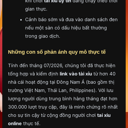
khi chơi
tài xỉu uy tín
đang chạy theo thời
gian thực.
Cảnh báo sớm và đưa vào danh sách đen
nếu một sàn có dấu hiệu bất thường
trong giao dịch.
Những con số phản ánh quy mô thực tế
Tính đến tháng 07/2026, chúng tôi đã thực hiện
tổng hợp và kiểm định
link vào tài xỉu
từ hơn 40
nhà cái hoạt động tại Đông Nam Á (bao gồm thị
trường Việt Nam, Thái Lan, Philippines). Với lưu
lượng người dùng trung bình hàng tháng đạt hơn
300.000 lượt truy cập, đây là minh chứng rõ nhất
cho sự tin cậy từ cộng đồng người chơi
tai xiu
online
thực tế.