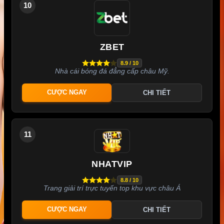
10
ZBET
8.9 / 10
Nhà cái bóng đá đẳng cấp châu Mỹ.
CƯỢC NGAY
CHI TIẾT
11
NHATVIP
8.8 / 10
Trang giải trí trực tuyến top khu vực châu Á
CƯỢC NGAY
CHI TIẾT