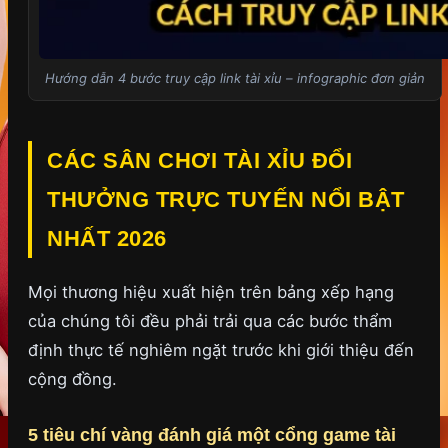
Hướng dẫn 4 bước truy cập link tài xỉu – infographic đơn giản
CÁC SÂN CHƠI TÀI XỈU ĐỔI
THƯỞNG TRỰC TUYẾN NỔI BẬT
NHẤT 2026
Mọi thương hiệu xuất hiện trên bảng xếp hạng
của chúng tôi đều phải trải qua các bước thẩm
định thực tế nghiêm ngặt trước khi giới thiệu đến
cộng đồng.
5 tiêu chí vàng đánh giá một cổng game tài