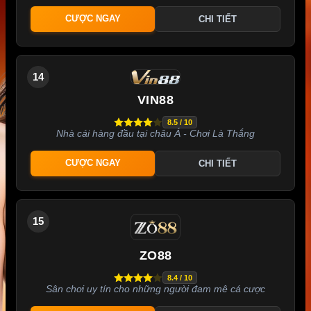
CƯỢC NGAY
CHI TIẾT
14
VIN88
8.5 / 10
Nhà cái hàng đầu tại châu Á - Chơi Là Thắng
CƯỢC NGAY
CHI TIẾT
15
ZO88
8.4 / 10
Sân chơi uy tín cho những người đam mê cá cược