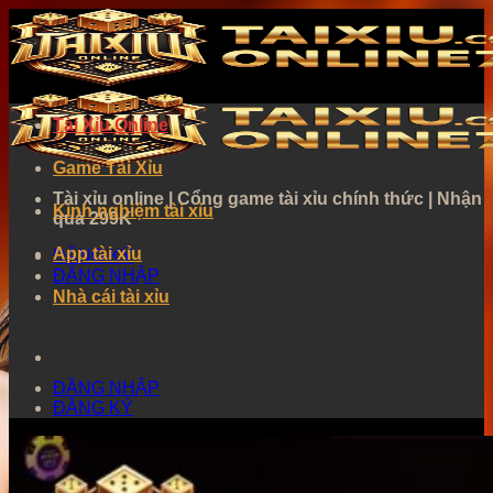
Bỏ
qua
nội
dung
Tài Xỉu Online
Game Tài Xỉu
Tài xỉu online | Cổng game tài xỉu chính thức | Nhận
Kinh nghiệm tài xỉu
quà 299K
App tài xỉu
ĐĂNG KÝ
ĐĂNG NHẬP
Nhà cái tài xỉu
ĐĂNG NHẬP
ĐĂNG KÝ