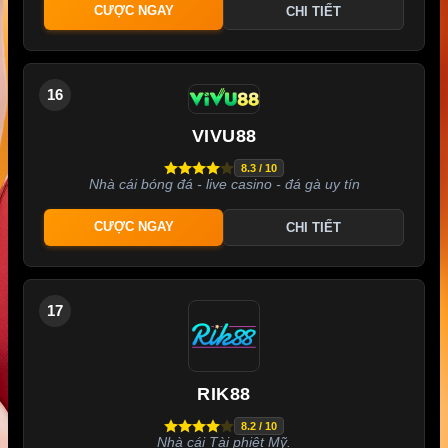
CƯỢC NGAY
CHI TIẾT
16
VIVU88
8.3 / 10
Nhà cái bóng đá - live casino - đá gà uy tín
CƯỢC NGAY
CHI TIẾT
17
RIK88
8.2 / 10
Nhà cái Tài phiệt Mỹ.