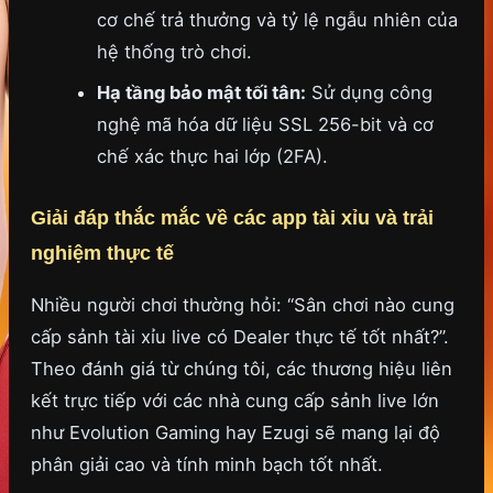
cơ chế trả thưởng và tỷ lệ ngẫu nhiên của
hệ thống trò chơi.
Hạ tầng bảo mật tối tân:
Sử dụng công
nghệ mã hóa dữ liệu SSL 256-bit và cơ
chế xác thực hai lớp (2FA).
Giải đáp thắc mắc về các app tài xỉu và trải
nghiệm thực tế
Nhiều người chơi thường hỏi: “Sân chơi nào cung
cấp sảnh tài xỉu live có Dealer thực tế tốt nhất?”.
Theo đánh giá từ chúng tôi, các thương hiệu liên
kết trực tiếp với các nhà cung cấp sảnh live lớn
như Evolution Gaming hay Ezugi sẽ mang lại độ
phân giải cao và tính minh bạch tốt nhất.