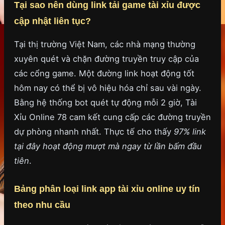
Tại sao nên dùng link tải game tài xỉu được
cập nhật liên tục?
Tại thị trường Việt Nam, các nhà mạng thường
xuyên quét và chặn đường truyền truy cập của
các cổng game. Một đường link hoạt động tốt
hôm nay có thể bị vô hiệu hóa chỉ sau vài ngày.
Bằng hệ thống bot quét tự động mỗi 2 giờ, Tài
Xỉu Online 78 cam kết cung cấp các đường truyền
dự phòng nhanh nhất. Thực tế cho thấy
97% link
tại đây hoạt động mượt mà ngay từ lần bấm đầu
tiên
.
Bảng phân loại link app tài xỉu online uy tín
theo nhu cầu