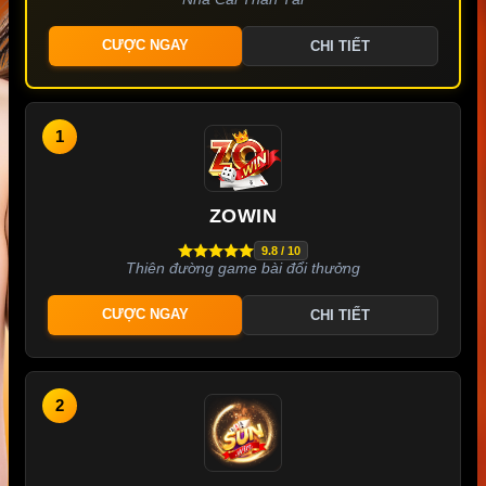
CƯỢC NGAY
CHI TIẾT
1
ZOWIN
9.8 / 10
Thiên đường game bài đổi thưởng
CƯỢC NGAY
CHI TIẾT
2