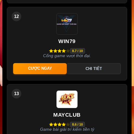
12
WIN79
8.7 / 10
Cổng game vượt thời đại.
CƯỢC NGAY
CHI TIẾT
13
MAYCLUB
8.6 / 10
Game bài giải trí kiếm tiền tỷ