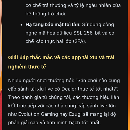
cơ chế trả thưởng và tỷ lệ ngẫu nhiên của
hệ thống trò chơi.
Hạ tầng bảo mật tối tân:
Sử dụng công
nghệ mã hóa dữ liệu SSL 256-bit và cơ
chế xác thực hai lớp (2FA).
Giải đáp thắc mắc về các app tài xỉu và trải
nghiệm thực tế
Nhiều người chơi thường hỏi: “Sân chơi nào cung
cấp sảnh tài xỉu live có Dealer thực tế tốt nhất?”.
Theo đánh giá từ chúng tôi, các thương hiệu liên
kết trực tiếp với các nhà cung cấp sảnh live lớn
như Evolution Gaming hay Ezugi sẽ mang lại độ
phân giải cao và tính minh bạch tốt nhất.