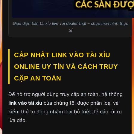
Giao diện bàn tài xỉu live với dealer thật – chụp màn hình thực
tế
CẬP NHẬT LINK VÀO TÀI XỈU
ONLINE UY TÍN VÀ CÁCH TRUY
CẬP AN TOÀN
Để hỗ trợ người dùng truy cập an toàn, hệ thống
link vào tài xỉu
của chúng tôi được phân loại và
kiểm thử tự động nhằm loại bỏ triệt để các rủi ro
lừa đảo.