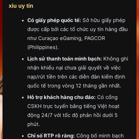
xỉu uy tín
Có giấy phép quốc tế:
Sở hữu giấy phép
được cấp bởi các tổ chức uy tín hàng đầu
như Curaçao eGaming, PAGCOR
(Philippines).
Lịch sử thanh toán minh bạch:
Không ghi
nhận khiếu nại chưa giải quyết về việc
nạp/rút tiền trên các diễn đàn kiểm định
quốc tế trong vòng 12 tháng gần nhất.
Hỗ trợ khách hàng chu đáo:
Có cổng
CSKH trực tuyến bằng tiếng Việt hoạt
động 24/7 với tốc độ phản hồi dưới 5
phút.
Chỉ số RTP rõ ràng:
Công bố minh bạch