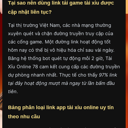
Tại sao nên dùng link tải game tài xỉu được
cập nhật liên tục?
Tại thị trường Việt Nam, các nhà mạng thường
xuyên quét và chặn đường truyền truy cập của
các cổng game. Một đường link hoạt động tốt
hôm nay có thể bị vô hiệu hóa chỉ sau vài ngày.
Bằng hệ thống bot quét tự động mỗi 2 giờ, Tài
Xỉu Online 78 cam kết cung cấp các đường truyền
dự phòng nhanh nhất. Thực tế cho thấy
97% link
tại đây hoạt động mượt mà ngay từ lần bấm đầu
tiên
.
Bảng phân loại link app tài xỉu online uy tín
theo nhu cầu