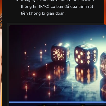
thông tin (KYC) cơ bản để quá trình rút
tiền không bị gián đoạn.