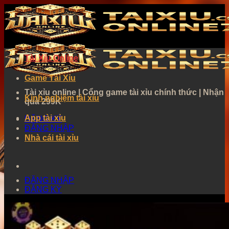
Bỏ
qua
nội
dung
Tài Xỉu Online
Game Tài Xỉu
Tài xỉu online | Cổng game tài xỉu chính thức | Nhận
Kinh nghiệm tài xỉu
quà 299K
App tài xỉu
ĐĂNG KÝ
ĐĂNG NHẬP
Nhà cái tài xỉu
ĐĂNG NHẬP
ĐĂNG KÝ