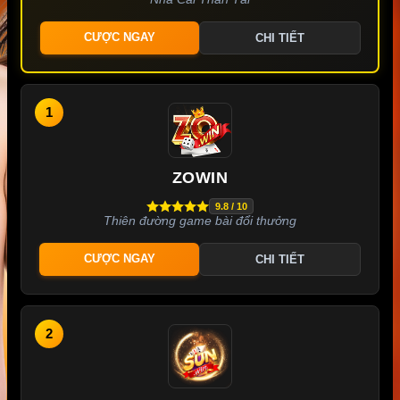
CƯỢC NGAY
CHI TIẾT
1
ZOWIN
9.8 / 10
Thiên đường game bài đổi thưởng
CƯỢC NGAY
CHI TIẾT
2