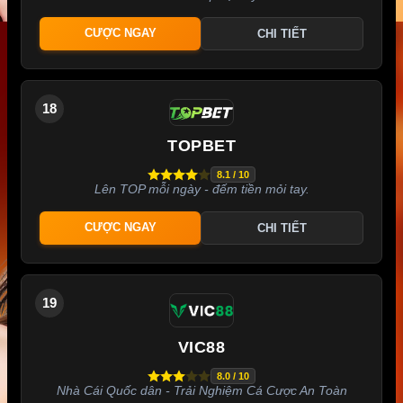
CƯỢC NGAY
CHI TIẾT
18
TOPBET
8.1 / 10
Lên TOP mỗi ngày - đếm tiền mỏi tay.
CƯỢC NGAY
CHI TIẾT
19
VIC88
8.0 / 10
Nhà Cái Quốc dân - Trải Nghiệm Cá Cược An Toàn