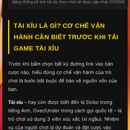
Bảng thống kê link tài xỉu theo nhà cái được cập nhật 07/2026
TÀI XỈU LÀ GÌ? CƠ CHẾ VẬN
HÀNH CẦN BIẾT TRƯỚC KHI TẢI
GAME TÀI XỈU
Trước khi bấm chọn bất kỳ đường link vào bàn
cược nào, hiểu đúng cơ chế vận hành của trò
chơi là bước bắt buộc để bảo vệ nguồn vốn của
bạn.
Tài xỉu
– hay còn được biết đến là Sicbo trong
tiếng Anh, Over/Under trong cách gọi quốc tế – là
trò chơi sử dụng 3 viên xúc xắc (xí ngầu). Nhiệm
vụ của người chơi là dự đoán và đặt cược vào